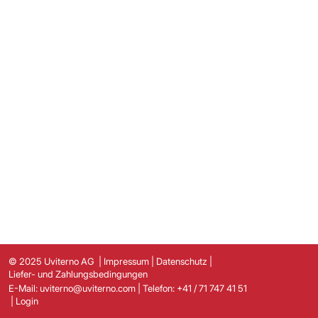
© 2025 Uviterno AG
|
Impressum
|
Datenschutz
|
Liefer- und Zahlungsbedingungen
E-Mail:
uviterno@uviterno.com
| Telefon:
+41 / 71 747 41 51
|
Login